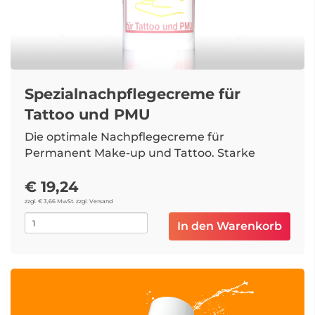
Spezialnachpflegecreme für
Tattoo und PMU
Die optimale Nachpflegecreme für
Permanent Make-up und Tattoo. Starke
Verkrustungen werden durch das
€ 19,24
regelmäßige Auftragen der Creme
verhindert. Der Abkrustungsverlauf wird
zzgl. € 3,66 MwSt. zzgl. Versand
dadurch positiv unterstützt ohne die Farbe in
In den Warenkorb
der Haut anzugreifen. Das Ergebnis sind
sattere Farben und weniger Fehlstellen durch
"ausgebrochene" Farbe.
UVP: nur 22,90 Euro