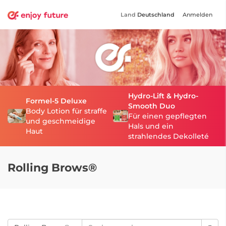
Land
Deutschland
Anmelden
Hydro-Lift & Hydro-
Formel-5 Deluxe
Smooth Duo
Body Lotion für straffe
Für einen gepflegten
und geschmeidige
Hals und ein
Haut
strahlendes Dekolleté
Rolling Brows®