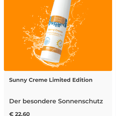
Sunny Creme Limited Edition
Der besondere Sonnenschutz
für empfindliche Haut – mit
€ 22,60
LSF 50