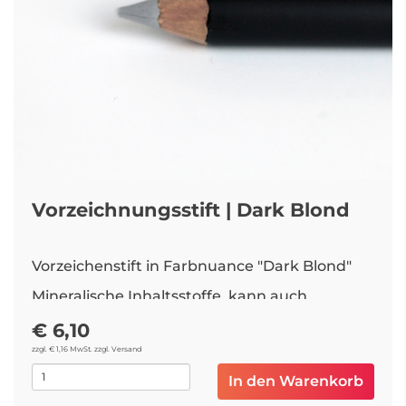
Vorzeichnungsstift | Dark Blond
Vorzeichenstift in Farbnuance "Dark Blond"
Mineralische Inhaltsstoffe, kann auch
einpigmentiert werden.
€ 6,10
Empfehlung: Zum Anspitzen Spitzer oder
zzgl. € 1,16 MwSt. zzgl. Versand
Anspitzklingen verwenden
In den Warenkorb