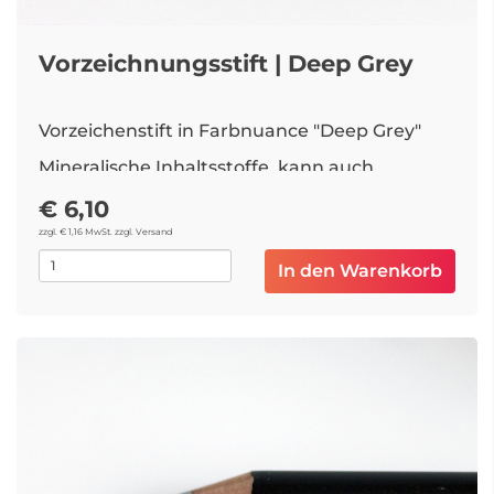
Vorzeichnungsstift | Deep Grey
Vorzeichenstift in Farbnuance "Deep Grey"
Mineralische Inhaltsstoffe, kann auch
einpigmentiert werden.
€ 6,10
Empfehlung: Zum Anspitzen Spitzer oder
zzgl. € 1,16 MwSt. zzgl. Versand
Anspitzklingen verwenden
In den Warenkorb