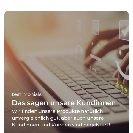
Verfeinert das Hautbild
Antioxidativer Schutz durch Vitamin E
Moderne UV-Filter mit hoher
Hautverträglichkeit
UVP: 26,90 €
30 ml Airlessflasche
testimonials
Das sagen unsere Kundinnen
Wir finden unsere Produkte natürlich
unvergleichlich gut, aber auch unsere
Kundinnen und Kunden sind begeistert!