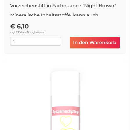
Vorzeichenstift in Farbnuance "Night Brown"
Mineralische Inhaltsstoffe, kann auch
einpigmentiert werden.
€ 6,10
Empfehlung: Zum Anspitzen Spitzer oder
zzgl. € 1,16 MwSt. zzgl. Versand
Anspitzklingen verwenden
In den Warenkorb