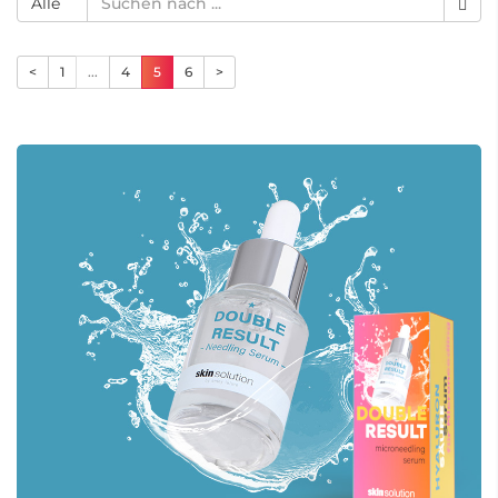
Alle
<
1
...
4
5
6
>