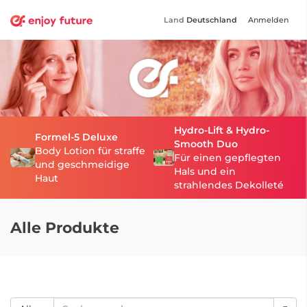
Land
Deutschland
Anmelden
Hydro-Lift & Hydro-
Formel-5 Deluxe
Smooth Duo
Body Lotion für straffe
Für einen gepflegten
und geschmeidige
Hals und ein
Haut
strahlendes Dekolleté
Alle Produkte